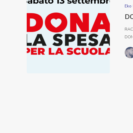
Eko 
DO
RAC
DON